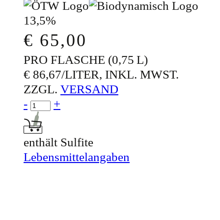
13,5%
€
65,00
PRO FLASCHE (0,75 L)
€ 86,67/LITER, INKL. MWST.
ZZGL.
VERSAND
Menge für Ried ROSENBERG
-
+
In den Warenkorb: Ried ROSENBERG
enthält Sulfite
Lebensmittelangaben