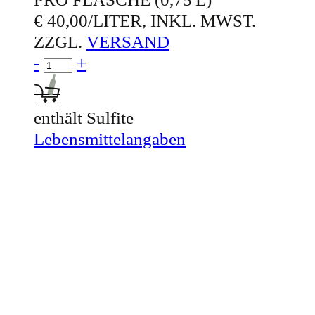
€ 40,00/LITER, INKL. MWST.
ZZGL.
VERSAND
Menge für DER OTT®
-
+
In den Warenkorb: DER OTT®
enthält Sulfite
Lebensmittelangaben