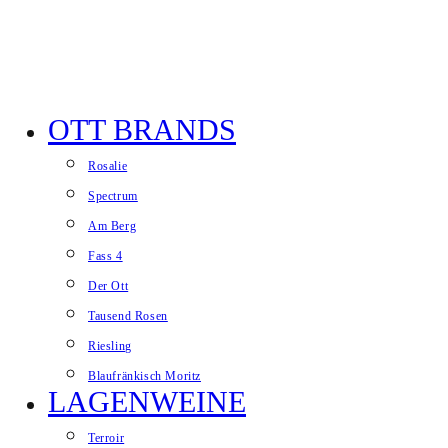
Zum Inhalt springen
OTT BRANDS
Website-Menü anzeigen
Rosalie
Spectrum
Am Berg
Fass 4
Der Ott
Tausend Rosen
Riesling
Blaufränkisch Moritz
LAGENWEINE
Terroir