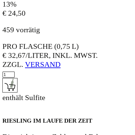
13%
€
24,50
459 vorrätig
PRO FLASCHE (0,75 L)
€ 32,67/LITER, INKL. MWST.
ZZGL.
VERSAND
RIESLING Menge
In den Warenkorb: RIESLING
enthält Sulfite
RIESLING IM LAUFE DER ZEIT