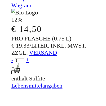
Wagram
12%
€
14,50
PRO FLASCHE (0,75 L)
€ 19,33/LITER, INKL. MWST.
ZZGL.
VERSAND
Menge für AM BERG®
-
+
In den Warenkorb: AM BERG®
enthält Sulfite
Lebensmittelangaben