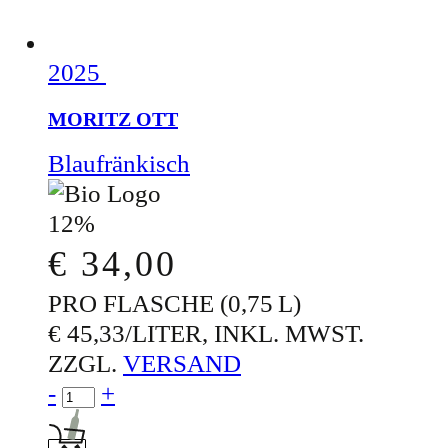
2025
MORITZ OTT
Blaufränkisch
12%
€
34,00
PRO FLASCHE (0,75 L)
€ 45,33/LITER, INKL. MWST.
ZZGL.
VERSAND
Menge für MORITZ OTT
-
+
In den Warenkorb: MORITZ OTT