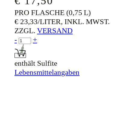
€
17,50
PRO FLASCHE (0,75 L)
€ 23,33/LITER, INKL. MWST.
ZZGL.
VERSAND
Menge für SPECTRUM®
-
+
In den Warenkorb: SPECTRUM®
enthält Sulfite
Lebensmittelangaben