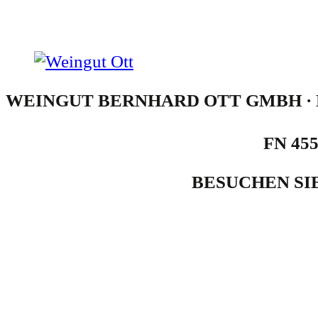
WEINGUT BERNHARD OTT GMBH · N
FN 455
BESUCHEN SI