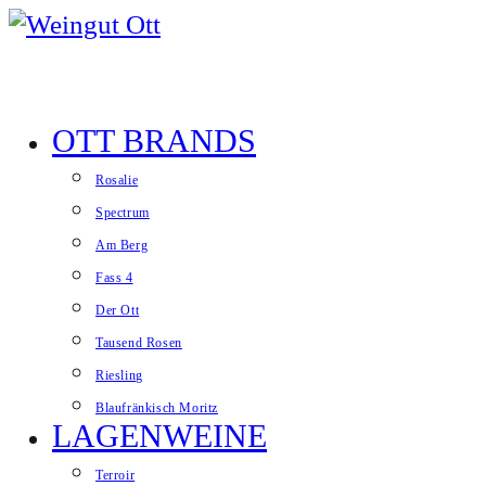
Zum Inhalt springen
OTT BRANDS
Website-Menü anzeigen
Rosalie
Spectrum
Am Berg
Fass 4
Der Ott
Tausend Rosen
Riesling
Blaufränkisch Moritz
LAGENWEINE
Terroir