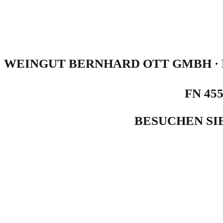
WEINGUT BERNHARD OTT GMBH · N
FN 455
BESUCHEN SI