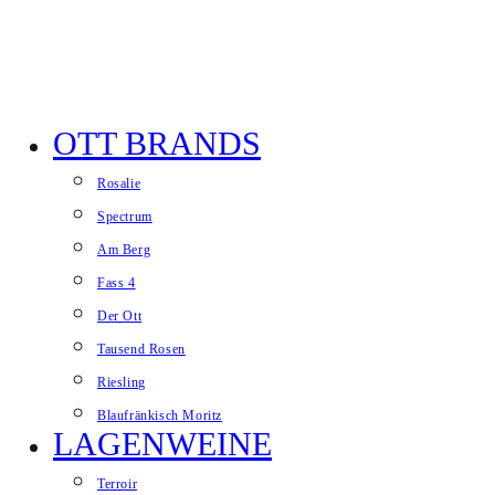
Zum Inhalt springen
OTT BRANDS
Website-Menü anzeigen
Rosalie
Spectrum
Am Berg
Fass 4
Der Ott
Tausend Rosen
Riesling
Blaufränkisch Moritz
LAGENWEINE
Terroir