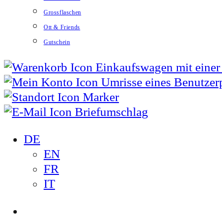
Grossflaschen
Ott & Friends
Gutschein
DE
EN
FR
IT