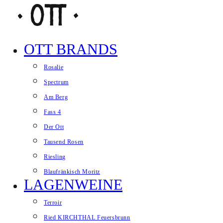
Zum Inhalt springen
OTT BRANDS
Website-Menü anzeigen
Rosalie
Spectrum
Am Berg
Fass 4
Der Ott
Tausend Rosen
Riesling
Blaufränkisch Moritz
LAGENWEINE
Terroir
Ried KIRCHTHAL Feuersbrunn