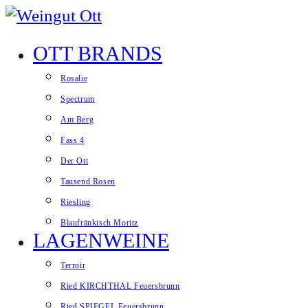
Zum Inhalt springen
OTT BRANDS
Website-Menü anzeigen
Rosalie
Spectrum
Am Berg
Fass 4
Der Ott
Tausend Rosen
Riesling
Blaufränkisch Moritz
LAGENWEINE
Terroir
Ried KIRCHTHAL Feuersbrunn
Ried SPIEGEL Feuersbrunn