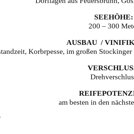
Dorflagen aus Feuersbrunn, Gö
SEEHÖHE:
200 – 300 Met
AUSBAU / VINIFI
andzeit, Korbrpesse, im großen Stockinger Ho
VERSCHLUS
Drehverschlus
REIFEPOTENZ
am besten in den nächst
T