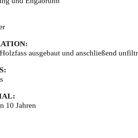
sing und Engabrunn
er
KATION:
lzfass ausgebaut und anschließend unfiltrie
S:
s
IAL:
en 10 Jahren