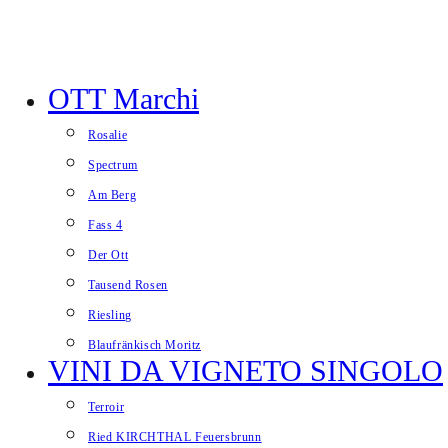
Salta al contenuto
OTT Marchi
Visualizza il menu del sito web
Rosalie
Spectrum
Am Berg
Fass 4
Der Ott
Tausend Rosen
Riesling
Blaufränkisch Moritz
VINI DA VIGNETO SINGOLO
Terroir
Ried KIRCHTHAL Feuersbrunn