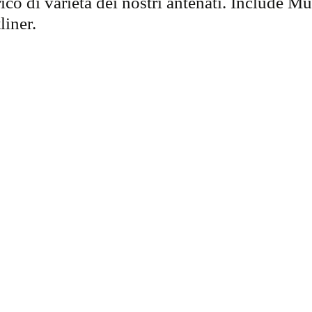
co di varietà dei nostri antenati. Include M
liner.