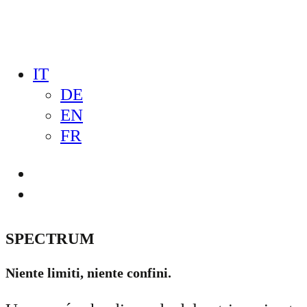
IT
DE
EN
FR
SPECTRUM
Niente limiti, niente confini.