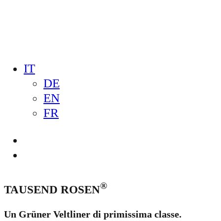
IT
DE
EN
FR
®
TAUSEND ROSEN
Un Grüner Veltliner di primissima classe.