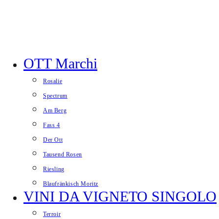
Salta al contenuto
OTT Marchi
Visualizza il menu del sito web
Rosalie
Spectrum
Am Berg
Fass 4
Der Ott
Tausend Rosen
Riesling
Blaufränkisch Moritz
VINI DA VIGNETO SINGOLO
Terroir