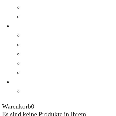
Ried STEIN Engabrunn
Ried ROSENBERG Feuersbrunn
AZIENDA VITIVINICOLA
Filosofia
Famiglia e squadra
Terroir
MAPPA DEL VIGNETO
Contatti
NEGOZIO
Dove acquistare
Warenkorb
0
Es sind keine Produkte in Ihrem