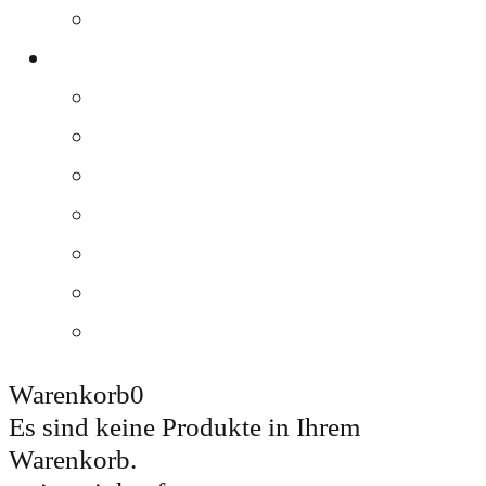
Kontakt
WEBSHOP
Alle Produkte
Ott-Brands
Lagenweine
Pakete & Sets
Grossflaschen
Ott & Friends
Gutschein
Warenkorb
0
Es sind keine Produkte in Ihrem
Warenkorb.