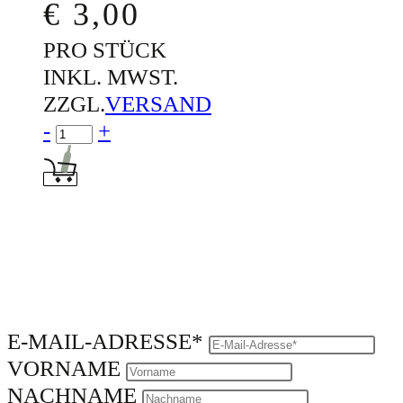
€
3,00
PRO STÜCK
INKL. MWST.
ZZGL.
VERSAND
Menge für OTT Geschenkkarton 3x0,7
-
+
In den Warenkorb: OTT Geschenkkarton 3x0,75L
E-MAIL-ADRESSE*
VORNAME
NACHNAME