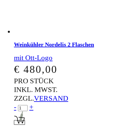
Weinkühler Nordelis 2 Flaschen
mit Ott-Logo
€
480,00
PRO STÜCK
INKL. MWST.
ZZGL.
VERSAND
Menge für Weinkühler Nordelis 2 Flas
-
+
In den Warenkorb: Weinkühler Nordelis 2 Flaschen