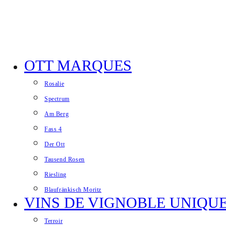
Skip to content
OTT MARQUES
View website Menu
Rosalie
Spectrum
Am Berg
Fass 4
Der Ott
Tausend Rosen
Riesling
Blaufränkisch Moritz
VINS DE VIGNOBLE UNIQU
Terroir